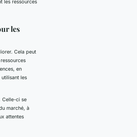
t les ressources
our les
liorer. Cela peut
 ressources
tences, en
utilisant les
 Celle-ci se
 du marché, à
ux attentes