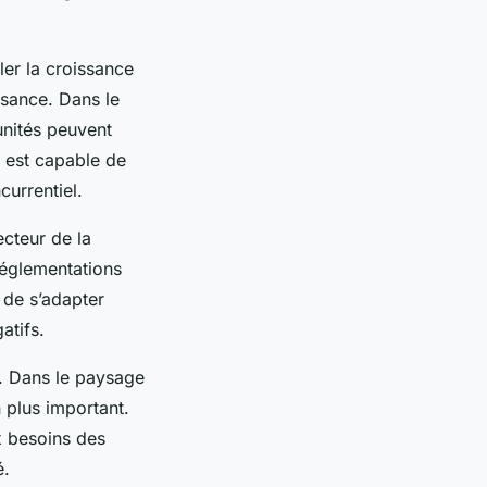
ler la croissance
ssance. Dans le
unités peuvent
e est capable de
currentiel.
ecteur de la
réglementations
 de s’adapter
atifs.
le. Dans le paysage
n plus important.
x besoins des
é.