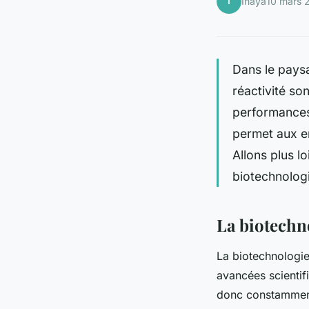
I
Inaya
10 mars 
Dans le paysag
réactivité so
performances 
permet aux e
Allons plus l
biotechnologi
La biotechn
La biotechnologie
avancées scientif
donc constamment 