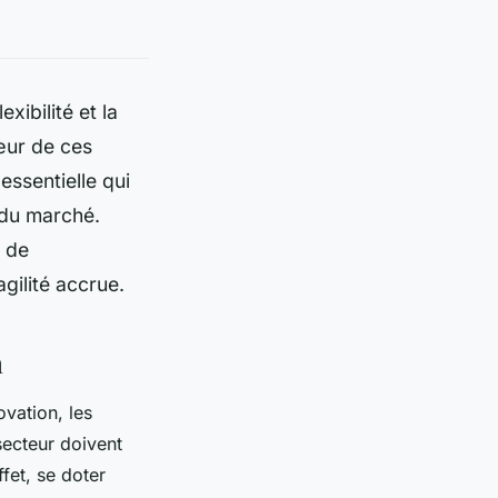
xibilité et la
œur de ces
essentielle qui
 du marché.
e de
gilité accrue.
n
vation, les
secteur doivent
fet, se doter