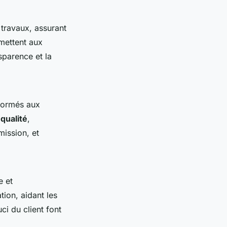
 travaux, assurant
ettent aux
sparence et la
 formés aux
qualité
,
mission, et
e et
ion, aidant les
ci du client font