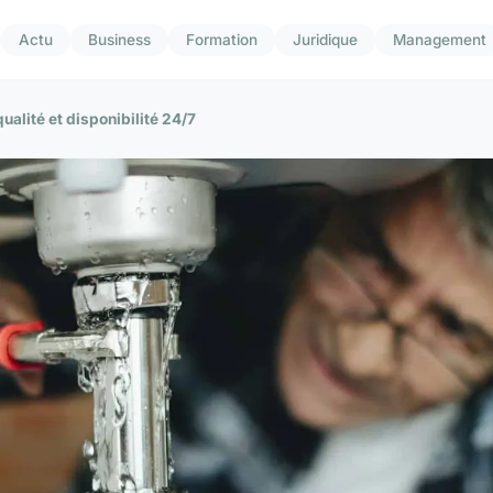
Actu
Business
Formation
Juridique
Management
ualité et disponibilité 24/7