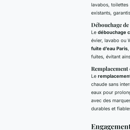
lavabos, toilette
existants, garant
Débouchage de c
Le
débouchage ca
évier, lavabo ou 
fuite d’eau Paris
,
fuites, évitant ai
Remplacement e
Le
remplacement
chaude sans inter
eaux pour prolonge
avec des marques 
durables et fiable
Engagement e