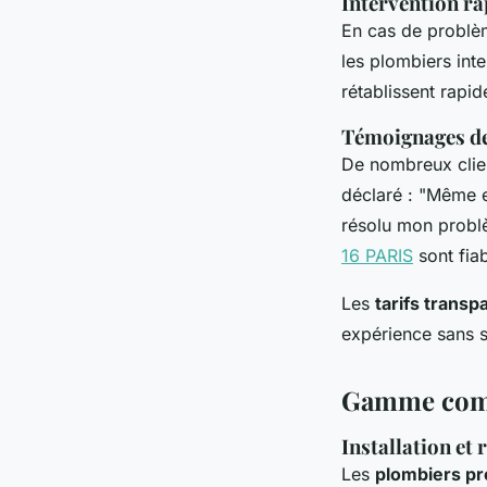
Intervention ra
En cas de problè
les plombiers inte
rétablissent rapi
Témoignages de 
De nombreux client
déclaré : "Même e
résolu mon probl
16 PARIS
sont fiab
Les
tarifs transp
expérience sans s
Gamme compl
Installation et
Les
plombiers pr