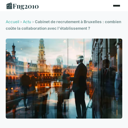
📰
Fng2010
Accueil
›
Actu
›
Cabinet de recrutement à Bruxelles : combien
coûte la collaboration avec l'établissement ?